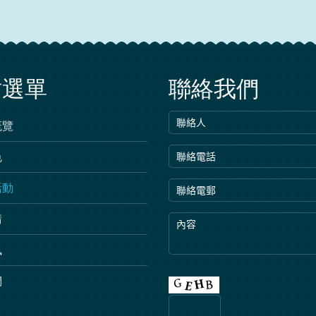
站選單
聯絡我們
概覽
色
活動
請
訊
們