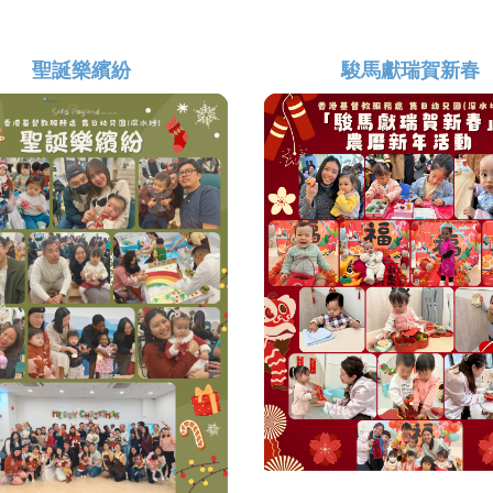
聖誕樂繽紛
駿馬獻瑞賀新春