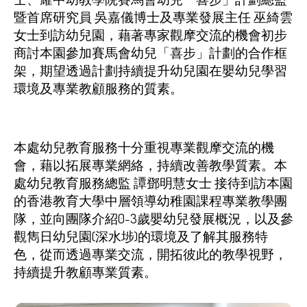
暨首席研究員
吳嘉儀博士及專業發展主任
巫綺雲
女士到訪幼兒園
，藉著專家觀摩交流的機會初步
商討本園參加賽馬會幼兒「喜步」計劃的合作框
架，期望透過計劃持續提升幼兒園在嬰幼兒學習
環境及專業教顧服務的質素。
本處幼兒教育服務十分重視專業觀摩交流的機
會，藉以拓展專業網絡，持續改善教學質素。本
處幼兒教育服務總監 譚鄧明慧女士 接待到訪本園
的香港教育大學中層領導幼稚園課程專業教學團
隊，並向團隊介紹0-3歲嬰幼兒發展概況，以及參
觀雋日幼兒園(深水埗)的環境及了解其服務特
色，從而透過專業交流，開拓彼此的教學視野，
持續提升教顧專業質素。