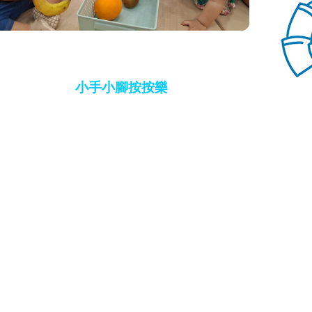
小手小腳按按樂