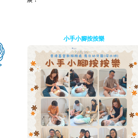
小手小腳按按樂