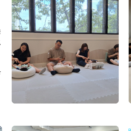
接
親
合