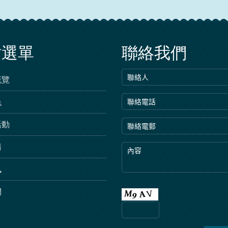
站選單
聯絡我們
概覽
色
活動
請
訊
們